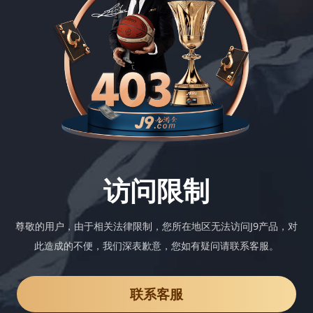
访问限制
尊敬的用户，由于相关法律限制，您所在地区无法访问J9产品，对
此造成的不便，我们深表歉意，您如有疑问请联系客服。
联系客服